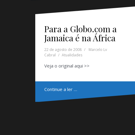
Para a Globo.com a
Jamaica é na África
22 de agosto de 2008
Marcelo Lv
Cabral
Atualidades
Veja o original aqui >>
Continue a ler …