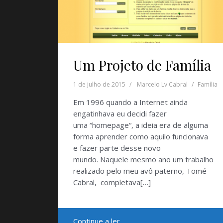
Um Projeto de Família
1 de julho de 2015
Marcelo Lv Cabral
Família
Em 1996 quando a Internet ainda
engatinhava eu decidi fazer
uma “homepage“, a ideia era de alguma
forma aprender como aquilo funcionava
e fazer parte desse novo
mundo. Naquele mesmo ano um trabalho
realizado pelo meu avô paterno, Tomé
Cabral, completava[…]
Continue a ler …