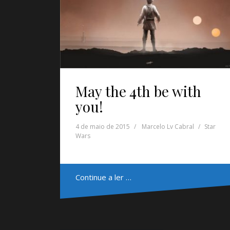
May the 4th be with
you!
4 de maio de 2015
Marcelo Lv Cabral
Star
Wars
Continue a ler …