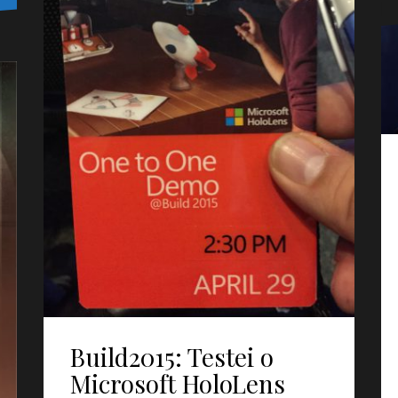
Build2015: Testei o
Microsoft HoloLens