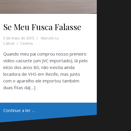
Se Meu Fusca Falasse
5 de maio de 2015
Marcelo Lv
Cabral
Cinema
Quando meu pai comprou nosso primeiro
vídeo-cassete (um JVC importado), lá pelo
início dos anos 80, não existia ainda
locadora de VHS em Recife, mas junto
com o aparelho ele importou também
duas fitas da[…]
Continue a ler …