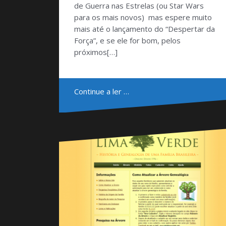
de Guerra nas Estrelas (ou Star Wars
para os mais novos) mas espere muito
mais até o lançamento do “Despertar da
Força”, e se ele for bom, pelos
próximos[…]
Continue a ler …