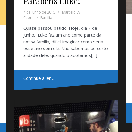
Parabéns Luke!
7 de junho de 2015
Marcelo Lv
Cabral
Família
Quase passou batido! Hoje, dia 7 de
junho, Luke faz um ano como parte da
nossa família, difícil imaginar como seria
esse ano sem ele. Não sabemos ao certo
a idade dele, quando o adotamos[…]
Continue a ler …