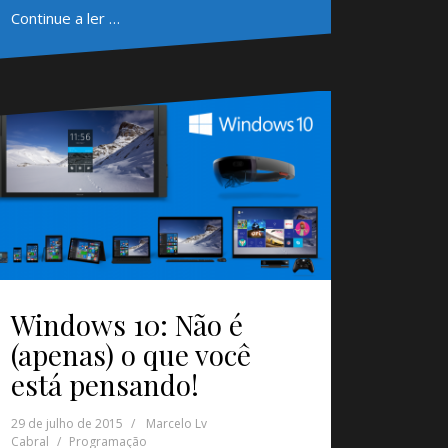
Continue a ler …
Windows 10: Não é
(apenas) o que você
está pensando!
29 de julho de 2015
Marcelo Lv
Cabral
Programação