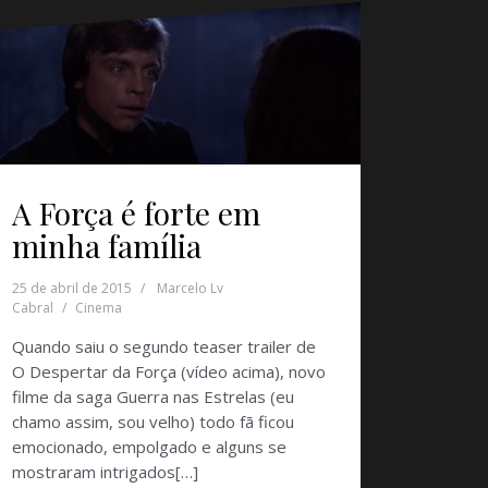
A Força é forte em
minha família
25 de abril de 2015
Marcelo Lv
Cabral
Cinema
Quando saiu o segundo teaser trailer de
O Despertar da Força (vídeo acima), novo
filme da saga Guerra nas Estrelas (eu
chamo assim, sou velho) todo fã ficou
emocionado, empolgado e alguns se
mostraram intrigados[…]