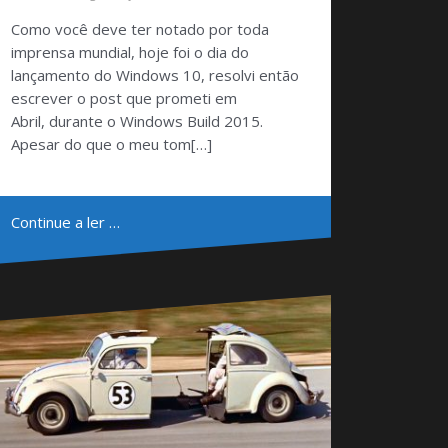
Como você deve ter notado por toda
imprensa mundial, hoje foi o dia do
lançamento do Windows 10, resolvi então
escrever o post que prometi em
Abril, durante o Windows Build 2015.
Apesar do que o meu tom[…]
Continue a ler …