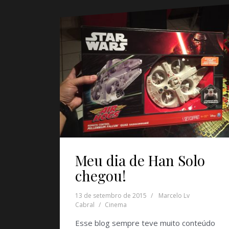
Meu dia de Han Solo
chegou!
13 de setembro de 2015
Marcelo Lv
Cabral
Cinema
Esse blog sempre teve muito conteúdo