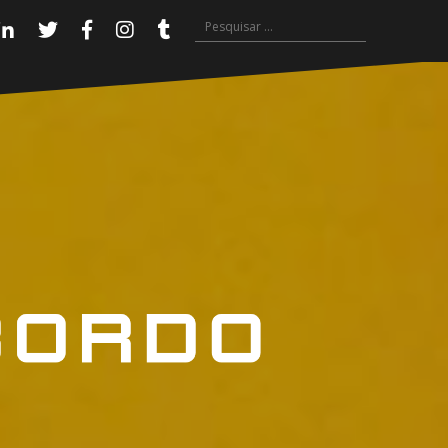
Pesquisar
Linkedin
Twitter
Facebook
Instagram
Tumblr
por: