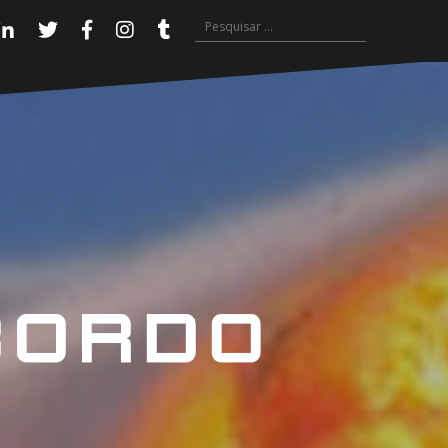
Pesquisar
Linkedin
Twitter
Facebook
Instagram
Tumblr
por: