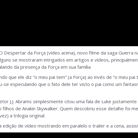
O Despertar da Força (vídeo acima), novo filme da saga Guerra n
lguns se mostraram intrigados em artigos e vídeos, principalmen
lando da presença da Força em sua família.
o que ele diz “o meu pai tem” (a Força) ao invés de “o meu pai
-se especulando que o fato dele ter visto o pai como um fantasm
etor J.J. Abrams simplesmente citou uma fala de Luke justamente 
o filhos de Anakin Skywalker. Quem descobriu esse detalhe foi m
ez) a trilogia original.
 edição de vídeo mostrando em paralelo o trailer e a cena, assis