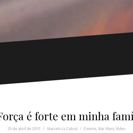
Força é forte em minha famí
25 de abril de 2015
Marcelo Lv Cabral
Cinema
,
Star Wars
,
Vídeo