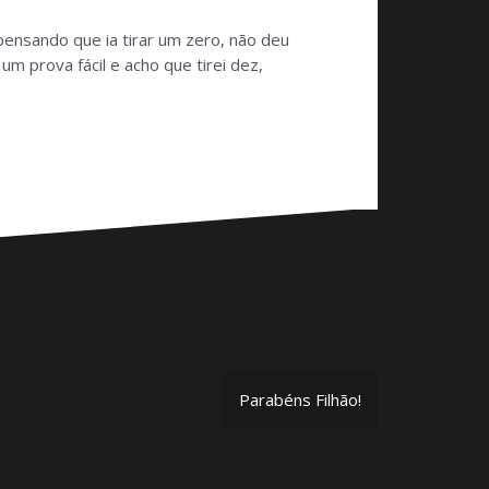
pensando que ia tirar um zero, não deu
 prova fácil e acho que tirei dez,
Parabéns Filhão!