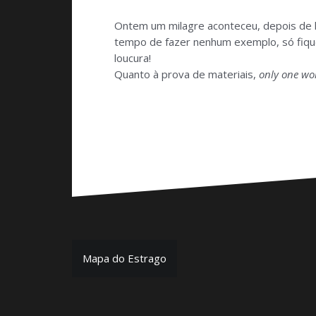
Ontem um milagre aconteceu, depois de le
tempo de fazer nenhum exemplo, só fiquei
loucura!
Quanto à prova de materiais,
only one wor
Navegação
Mapa do Estrago
de
Post