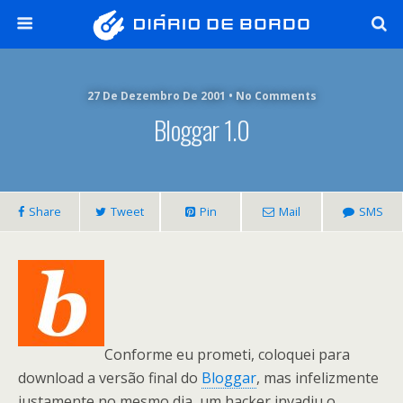
27 De Dezembro De 2001 • No Comments
Bloggar 1.0
Share
Tweet
Pin
Mail
SMS
Conforme eu prometi, coloquei para
download a versão final do
Bloggar
, mas infelizmente
justamente no mesmo dia, um hacker invadiu o