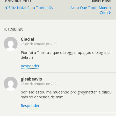
Previous Post
Next Post
Feliz Natal Para Todos Os
Acho Que Todo Mundo
Com
no responses
Glacial
28 de dezembro de 2001
Pior foi a Thalita .. que o blogger apagou o blog ajul
dela .. )=
Responder
gisabeavis
28 de dezembro de 2001
por isso estou me mudando pro greymatter. é dificil,
mas só depende de mim.
Responder