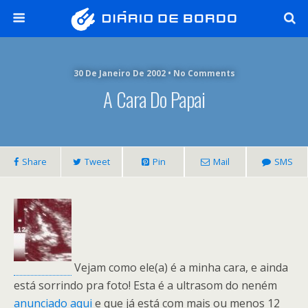
30 De Janeiro De 2002 • No Comments
A Cara Do Papai
Share
Tweet
Pin
Mail
SMS
Vejam como ele(a) é a minha cara, e ainda
está sorrindo pra foto! Esta é a ultrasom do neném
anunciado aqui
e que já está com mais ou menos 12