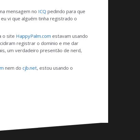
i uma mensagem no
ICQ
pedindo para que
eu vi que alguém tinha registrado o
a o site
HappyPalm.com
estavam usando
idiram registrar o dominio e me dar
s, um verdadeiro presentão de nerd,
om
nem do
cjb.net
, estou usando o