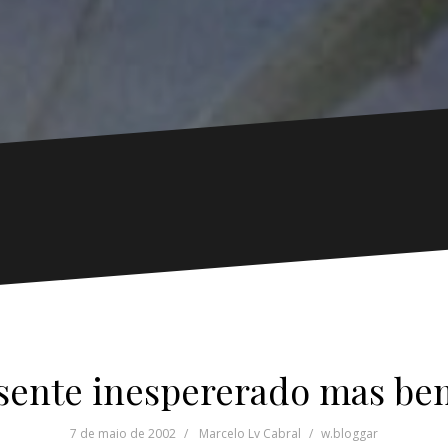
ente inespererado mas be
7 de maio de 2002
Marcelo Lv Cabral
w.bloggar