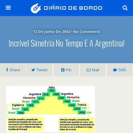
12 De Junho De 2002 • No Comments
Incrível Simetria No Tempo E A Argentina!
Share
Tweet
Pin
Mail
SMS