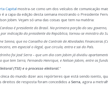
rta Capital
mostra-se como um dos veículos de comunicação mais 
do é a capa da edição desta semana mostrando o Presidente Fer
lson Jobim. Vejam só uma das coisas que tem na matéria:
Cardoso é presidente do Brasil. Na primeira porção do seu governo, e
s, por indicação do presidente da República, tornou-se ministro do 
e Senna, que no Conselho de Controle de Atividades Financeiras (Co
nceiro, em especial o ilegal, que circula, entra e sai do País.
inho foi José Serra – que um dia com Jobim já dividiu apartamento
do que tem Serra, Fernando Henrique, e Nelson Jobim, entre os fund
eitoral (TSE) e o processo eleitoral.
“
 cínica do mundo dizer aos repórteres que está sendo isento, q
s direitos de resposta foram concedidos a
Serra
, agora a metral