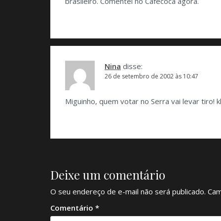
brasileiro. Comentei no Cafecoca agora.
Nina
disse:
26 de setembro de 2002 às 10:47
Miguinho, quem votar no Serra vai levar tiro!
Deixe um comentário
O seu endereço de e-mail não será publicado.
Cam
Comentário
*