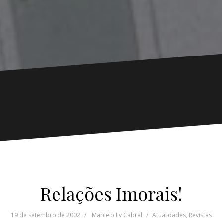
Relações Imorais!
19 de setembro de 2002
Marcelo Lv Cabral
Atualidades
,
Revistas