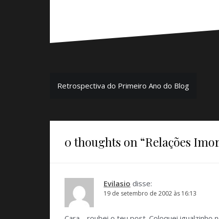
Navegação
Retrospectiva do Primeiro Ano do Blog
de
Post
0 thoughts on “
Relações Imor
Evilasio
disse:
19 de setembro de 2002 às 16:13
Cara… roubei o teu post. Coloquei igualzinho 