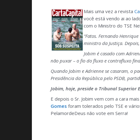
Mais uma vez a revista
Ca
você está vendo ai ao la
com o Ministro do TSE Ne
“Fatos. Fernando Henrique 
ministro da Justiça. Depoi
Jobim é casado com Adrienn
não puxar – o fio do fluxo e contrafluxo fina
Quando Jobim e Adrienne se casaram, o padr
Presidência da República pelo PSDB, parti
Jobim, hoje, preside o Tribunal Superior El
E depois o Sr. Jobim vem com a cara mais
Gomes
foram tolerados pelo TSE e vário
PelamordeDeus não vote em Serra!