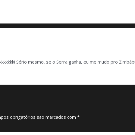
 kkkkkkkk! Sério mesmo, se o Serra ganha, eu me mudo pro Zimbábu
pos obrigatórios são marcados com
*