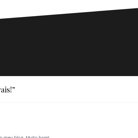
ais!
”
no meu blog. Muito bom!