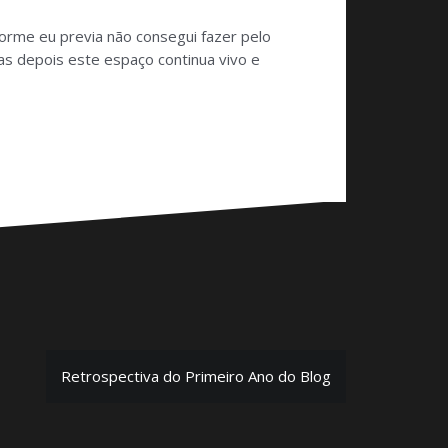
orme eu previa não consegui fazer pelo
as depois este espaço continua vivo e
Retrospectiva do Primeiro Ano do Blog