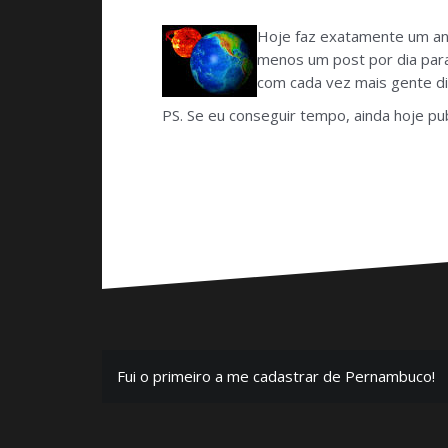
Hoje faz exatamente um ano
menos um post por dia para
com cada vez mais gente di
PS. Se eu conseguir tempo, ainda hoje pu
Navegação
Fui o primeiro a me cadastrar de Pernambuco!
de
Post