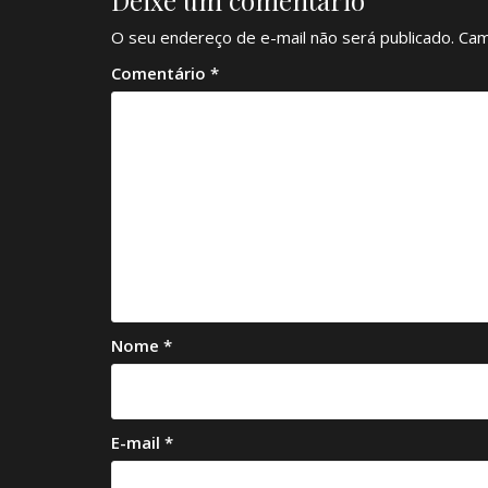
Deixe um comentário
O seu endereço de e-mail não será publicado.
Cam
Comentário
*
Nome
*
E-mail
*