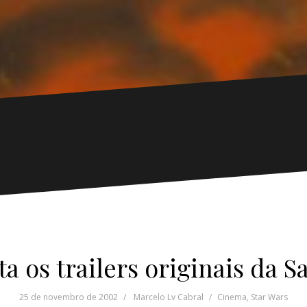
ta os trailers originais da 
25 de novembro de 2002
Marcelo Lv Cabral
Cinema
,
Star Wars