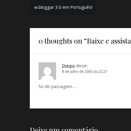
Navegação
w.bloggar 3.0 em Português!
de
Post
0 thoughts on “
Baixe e assist
Diego
disse:
8 de julho de 2003 às 22:27
So de passagem….
Deixe um comentário