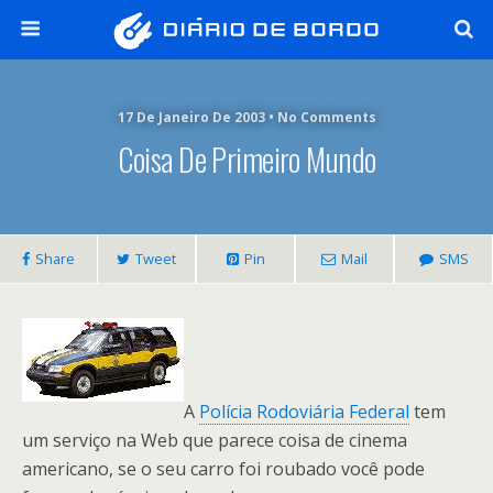
17 De Janeiro De 2003 • No Comments
Coisa De Primeiro Mundo
Share
Tweet
Pin
Mail
SMS
A
Polícia Rodoviária Federal
tem
um serviço na Web que parece coisa de cinema
americano, se o seu carro foi roubado você pode