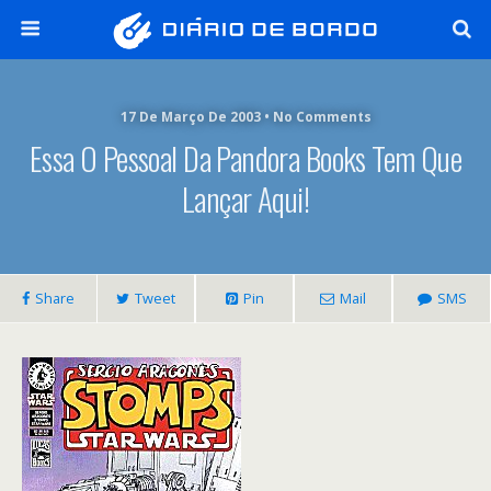
17 De Março De 2003 • No Comments
Essa O Pessoal Da Pandora Books Tem Que
Lançar Aqui!
Share
Tweet
Pin
Mail
SMS