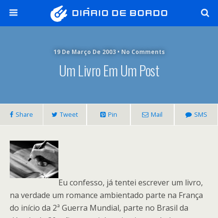
19 De Março De 2003 • No Comments
Um Livro Em Um Post
Share
Tweet
Pin
Mail
SMS
Eu confesso, já tentei escrever um livro,
na verdade um romance ambientado parte na França
do início da 2ª Guerra Mundial, parte no Brasil da