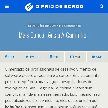
18 De Julho De 2003 • No Comments
Mais Concorrência A Caminho…
Share
Tweet
Pin
Mail
SMS
O mercado de profissionais de desenvolvimento de
software cresce a cada dia e a concorrência aumenta
por conseqüência, mas alguns pesquisadores do
zoológico de San Diego na Califórnia pretendem
complicar ainda mais esse mercado. Isso mesmo, são
pesquisadores do
zoo
mesmo, eles descobriram que
babuínos
conseguem usar e testar softwares e até