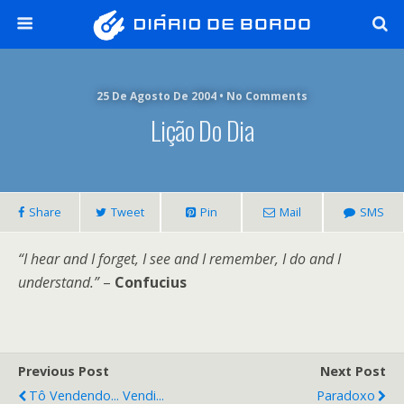
25 De Agosto De 2004 • No Comments
Lição Do Dia
Share
Tweet
Pin
Mail
SMS
“I hear and I forget, I see and I remember, I do and I
understand.”
–
Confucius
Previous Post
Next Post
Tô Vendendo... Vendi...
Paradoxo