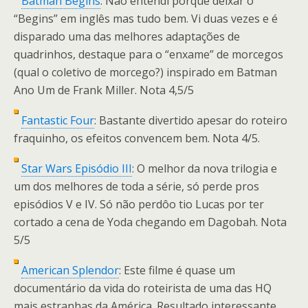
Batman Begins
: Não entendi porque deixar o
“Begins” em inglês mas tudo bem. Vi duas vezes e é
disparado uma das melhores adaptações de
quadrinhos, destaque para o “enxame” de morcegos
(qual o coletivo de morcego?) inspirado em Batman
Ano Um de Frank Miller. Nota 4,5/5
Fantastic Four
: Bastante divertido apesar do roteiro
fraquinho, os efeitos convencem bem. Nota 4/5.
Star Wars Episódio III
: O melhor da nova trilogia e
um dos melhores de toda a série, só perde pros
episódios V e IV. Só não perdôo tio Lucas por ter
cortado a cena de Yoda chegando em Dagobah. Nota
5/5
American Splendor
: Este filme é quase um
documentário da vida do roteirista de uma das HQ
mais estranhas da América. Resultado interessante.