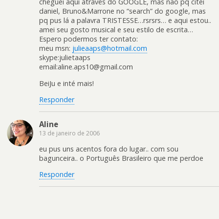
cheguei aqui atráves do GOOGLE, mas não pq citei
daniel, Bruno&Marrone no “search” do google, mas
pq pus lá a palavra TRISTESSE…rsrsrs… e aqui estou..
amei seu gosto musical e seu estilo de escrita…
Espero podermos ter contato:
meu msn:
julieaaps@hotmail.com
skype:julietaaps
email:
aline.aps10@gmail.com
BeiJu e inté mais!
Responder
Aline
13 de janeiro de 2006
eu pus uns acentos fora do lugar.. com sou
bagunceira.. o Português Brasileiro que me perdoe
Responder