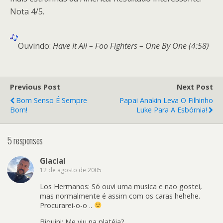
Nota 4/5.
Ouvindo:
Have It All – Foo Fighters – One By One (4:58)
Previous Post
Next Post
Bom Senso É Sempre
Papai Anakin Leva O Filhinho
Bom!
Luke Para A Esbórnia!
5 responses
Glacial
12 de agosto de 2005
Los Hermanos: Só ouvi uma musica e nao gostei,
mas normalmente é assim com os caras hehehe.
Procurarei-o-o ..
Biquini: Me viu na platéia?