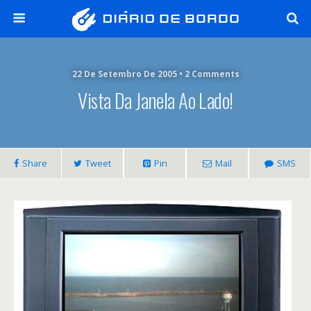
22 De Setembro De 2005 • 2 Comments
Vista Da Janela Ao Lado!
Share
Tweet
Pin
Mail
SMS