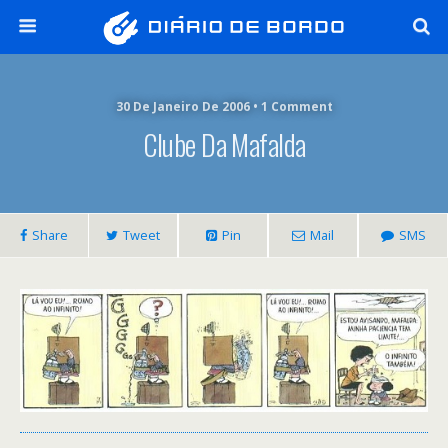
30 De Janeiro De 2006 • 1 Comment
Clube Da Mafalda
Share
Tweet
Pin
Mail
SMS