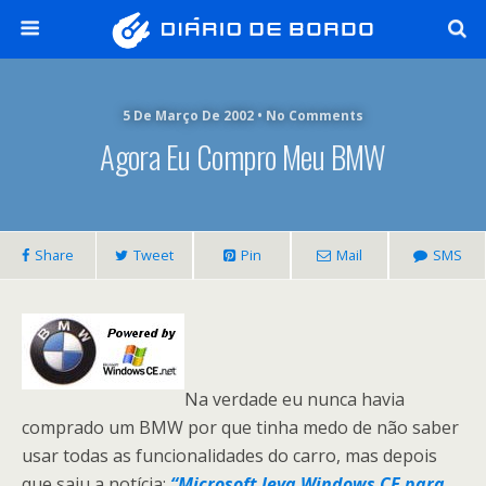
5 De Março De 2002 • No Comments
Agora Eu Compro Meu BMW
Share
Tweet
Pin
Mail
SMS
Na verdade eu nunca havia
comprado um BMW por que tinha medo de não saber
usar todas as funcionalidades do carro, mas depois
que saiu a notícia:
“Microsoft leva Windows CE para