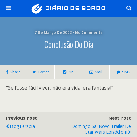
7 De Março De 2002 • No Comments
Conclusão Do Dia
Share
Tweet
Pin
Mail
SMS
“Se fosse fácil viver, não era vida, era fantasia!”
Previous Post
Next Post
BlogTerapia
Domingo Sai Novo Trailer De
Star Wars Episódio II