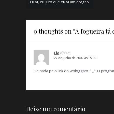
Eu vi, eu juro que eu vi um dragão!
de
Post
0 thoughts on “
A fogueira t
Lia
disse:
27 de junho de 2002 às 15:09
De nada pelo link do wbloggar!!! ^_^ O progr
Deixe um comentário