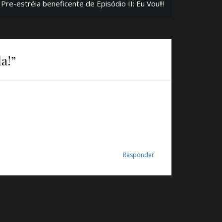
Pre-estréia beneficente de Episódio II: Eu Vou!!!
a!
”
Responder