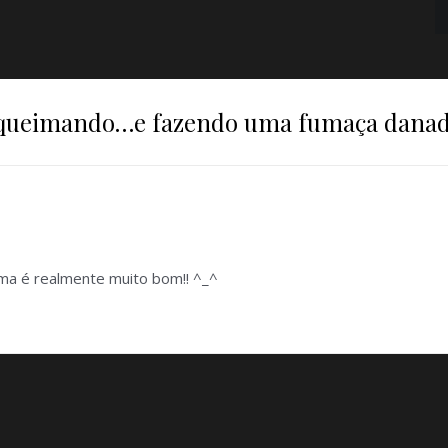
á queimando…e fazendo uma fumaça danad
ama é realmente muito bom!! ^_^