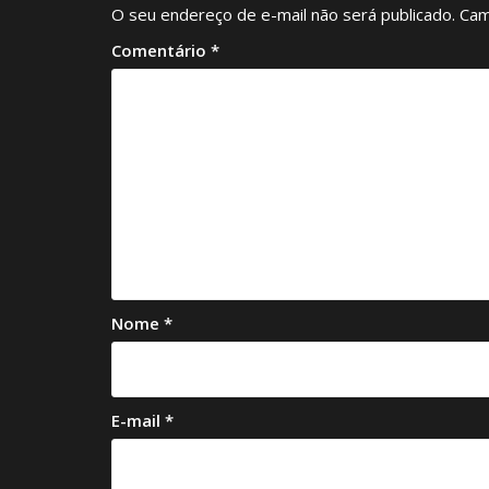
O seu endereço de e-mail não será publicado.
Cam
Comentário
*
Nome
*
E-mail
*