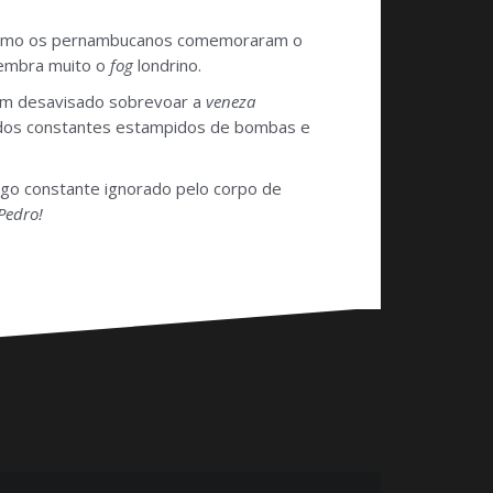
a como os pernambucanos comemoraram o
lembra muito o
fog
londrino.
 um desavisado sobrevoar a
veneza
e dos constantes estampidos de bombas e
igo constante ignorado pelo corpo de
Pedro!