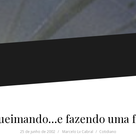
 queimando…e fazendo uma 
25 de junho de 2002
Marcelo Lv Cabral
Cotidiano