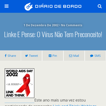
1 De Dezembro De 2002 • No Comments
Linke E Pense: O Vírus Não Tem Preconceito!
Share
Tweet
Pin
Mail
SMS
Este ano mais uma vez estou