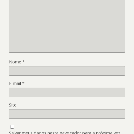
Nome
*
E-mail
*
Site
Salvar meus dados neste navegador para a próxima vez