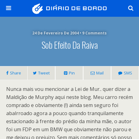
24 De Fevereiro De 2004 • 9 Comments
Sob Efeito Da Raiva
Share
Tweet
Pin
Mail
SMS
Nunca mais vou mencionar a Lei de Mur.. quer dizer a
Maldição de Murphy aqui neste blog. Meu carro recém
comprado e obviamente (!) ainda sem seguro foi
abalrroado agora a pouco quando tranquilamente
estacionado à frente do prédio da minha mãe, o autor
foi um FDP em um BMW que obviamente não parou e
me deixou o prejuizo. Sem mais comentários só posso