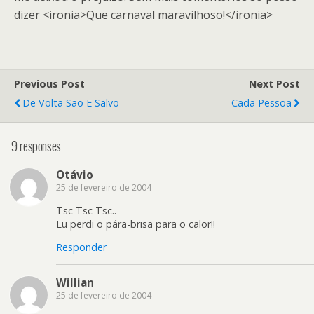
dizer <ironia>Que carnaval maravilhoso!</ironia>
Previous Post
Next Post
De Volta São E Salvo
Cada Pessoa
9 responses
Otávio
25 de fevereiro de 2004
Tsc Tsc Tsc..
Eu perdi o pára-brisa para o calor!!
Responder
Willian
25 de fevereiro de 2004