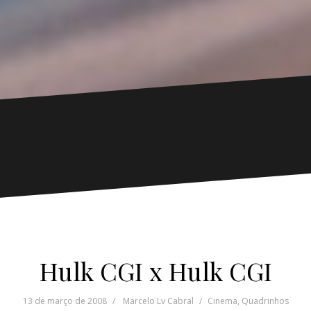
Hulk CGI x Hulk CGI
13 de março de 2008
Marcelo Lv Cabral
Cinema
,
Quadrinhos