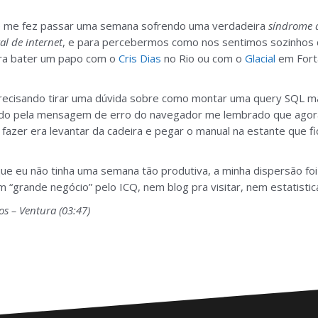
 me fez passar uma semana sofrendo uma verdadeira
síndrome 
tal de internet
, e para percebermos como nos sentimos sozinhos 
pra bater um papo com o
Cris Dias
no Rio ou com o
Glacial
em Forta
recisando tirar uma dúvida sobre como montar uma query SQL ma
ado pela mensagem de erro do navegador me lembrado que agor
fazer era levantar da cadeira e pegar o manual na estante que fi
 que eu não tinha uma semana tão produtiva, a minha dispersão fo
“grande negócio” pelo ICQ, nem blog pra visitar, nem estatistic
s – Ventura (03:47)