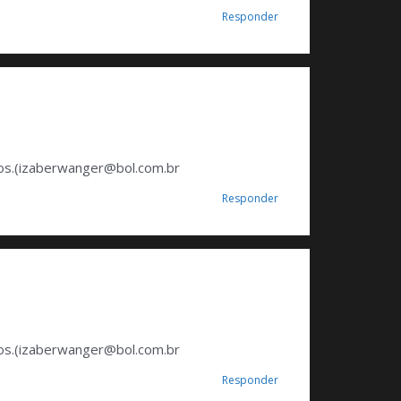
Responder
s.(
izaberwanger@bol.com.br
Responder
s.(
izaberwanger@bol.com.br
Responder