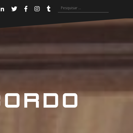
Pesquisar
Linkedin
Twitter
Facebook
Instagram
Tumblr
por: