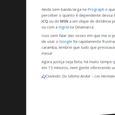
Ainda sem banda larga na
Prograph
o que
perceber o quanto é dependente dessa
ICQ
ou do
MSN
a um clique de distância 
ou com a
Ingrid
na Dinamarca.
Isso sem falar das vezes em que me vi p
de usar o
Google
foi rapidamente frustr
caramba, lembrei que tudo que precisava 
mesa!
Agora justiça seja feita, há muito tempo
em 15 minutos, nem gente oferecendo um 
Ouvindo:
Do Sétimo Andar – Los Hermano