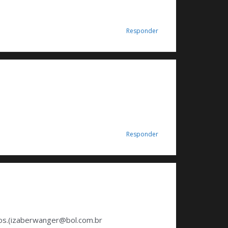
Responder
Responder
s.(
izaberwanger@bol.com.br